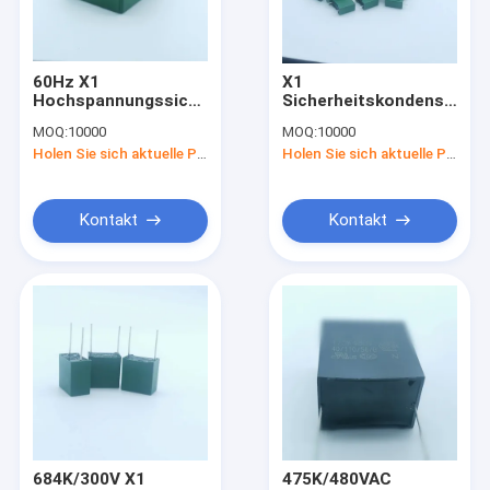
Kontakt
60Hz X1
X1
Hochspannungssicherheitskondensator
Sicherheitskondensator
Kondensator der Sicherheits-X2
106K 300V für
Hochspannung
MOQ:
10000
MOQ:
10000
Antennenkopplung
104K/300V für
Holen Sie sich aktuelle Preis
Holen Sie sich aktuelle Preis
Leitungsabweichung
metallisierter Polypropylenfolienkondensator
metallisierter Polyester-Folienkondensator
Kontakt
Kontakt
Polyester-Film-kastenähnlicher Kondensator
Kondensator der Sicherheits-Y2
Kondensator der Sicherheits-Y1
Monolithischer keramischer Kondensator
Zink-Oxid-Varistoren
684K/300V X1
475K/480VAC