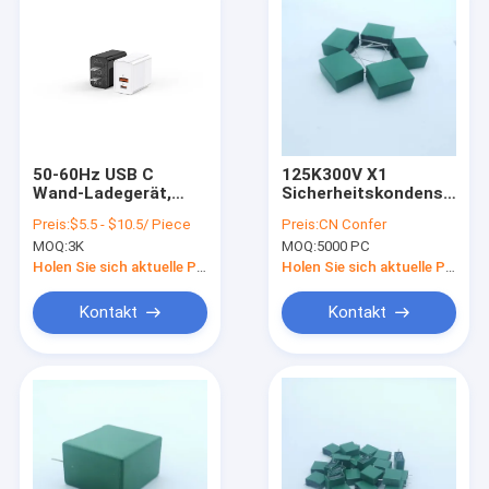
50-60Hz USB C
125K300V X1
Wand-Ladegerät,
Sicherheitskondensator
mehrfunktionales
für industrielle
Preis:
$5.5 - $10.5/ Piece
Preis:
CN Confer
Doppel-Port USB
Anwendungen
MOQ:
3K
MOQ:
5000 PC
Ladegerät
Holen Sie sich aktuelle Preis
Holen Sie sich aktuelle Preis
Kontakt
Kontakt
Nach Hause
Produits
Über uns