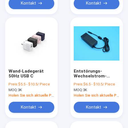
Kontakt
Kontakt
Wand-Ladegerät
Entstörungs-
50Hz USB C
Wechselstrom-
Wand-Berg-
Preis:
$5.5 - $10.5/ Piece
Preis:
$6.5 - $10.5/ Piece
Stromadapter-
MOQ:
3K
MOQ:
3K
feuerfestes
Rostschutzmittel
Holen Sie sich aktuelle Preis
Holen Sie sich aktuelle Preis
Kontakt
Kontakt