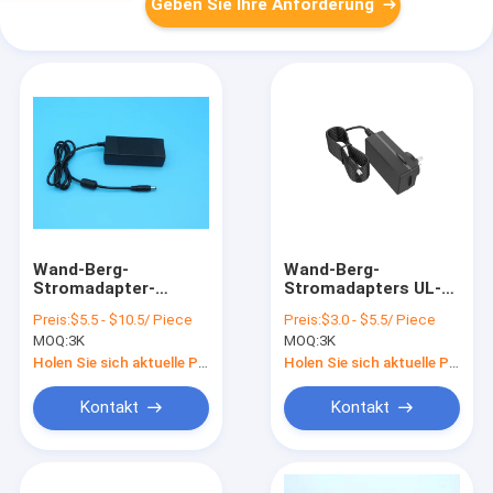
Geben Sie Ihre Anforderung
Wand-Berg-
Wand-Berg-
Stromadapter-
Stromadapters UL-
flammenfestes
wasserdichte Energie
Preis:
$5.5 - $10.5/ Piece
Preis:
$3.0 - $5.5/ Piece
praktisches ROHS
0.5-5A des
MOQ:
3K
MOQ:
3K
Wechselstrom-DCs
Rostschutz-DC-12V
60W
Holen Sie sich aktuelle Preis
Holen Sie sich aktuelle Preis
Kontakt
Kontakt