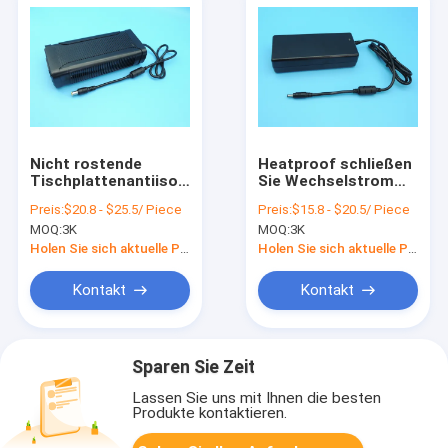
Nicht rostende
Heatproof schließen
Tischplattenantiisolierung
Sie Wechselstrom
des wand-Berg-
zum DC-
Preis:
$20.8 - $25.5/ Piece
Preis:
$15.8 - $20.5/ Piece
Stromadapter-400W
Stromadapter-
MOQ:
3K
MOQ:
3K
Vielzweckstall an
Holen Sie sich aktuelle Preis
Holen Sie sich aktuelle Preis
Kontakt
Kontakt
Sparen Sie Zeit
Lassen Sie uns mit Ihnen die besten
Produkte kontaktieren.