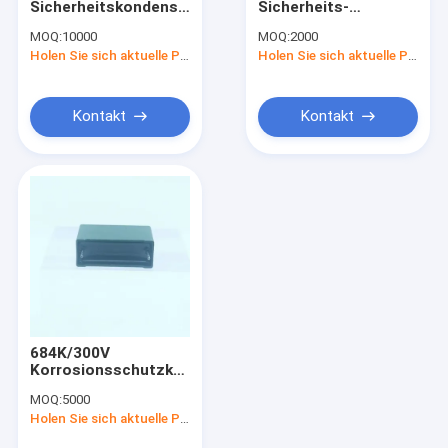
Sicherheitskondensator
Sicherheits-
Verbindungskabel aus optischen Fasern
Korrosionsschutz
Hochspannungskondensa
MOQ:
10000
MOQ:
2000
für industrielle
für EMI-Filter
Sicherheit von Hochdruckkondensatoren
Holen Sie sich aktuelle Preis
Holen Sie sich aktuelle Preis
Anwendungen
Kontakt
Kontakt
684K/300V
Korrosionsschutzkondensator
X1 für industrielle
MOQ:
5000
Anwendungen
Holen Sie sich aktuelle Preis