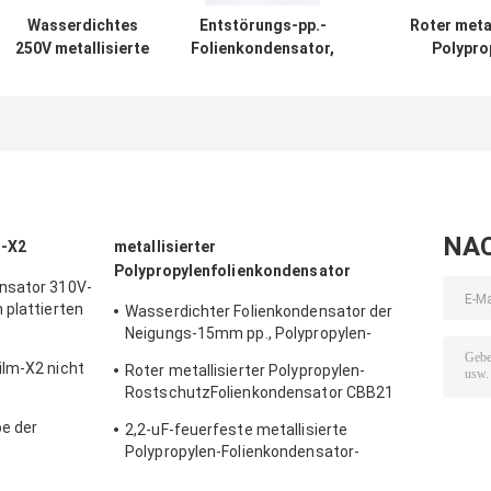
Wasserdichtes
Entstörungs-pp.-
Roter metal
250V metallisierte
Folienkondensator,
Polypro
den
stabiler
RostschutzFoli
flammhemmenden
Kondensator des
CBB21 1
Polypropylen-
Polypropylen-1uF
Folienkondensator
NA
s-X2
metallisierter
Polypropylenfolienkondensator
nsator 310V-
 plattierten
Wasserdichter Folienkondensator der
Neigungs-15mm pp., Polypropylen-
Kondensator DCs 630V 1uF
ilm-X2 nicht
Roter metallisierter Polypropylen-
RostschutzFolienkondensator CBB21
155J400V
e der
2,2-uF-feuerfeste metallisierte
rheits-X2
Polypropylen-Folienkondensator-
Hochspannungsneigung 15mm