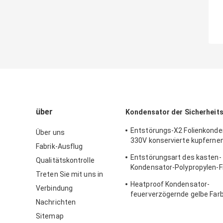
über
Kondensator der Sicherheit
Entstörungs-X2 Folienkonde
Über uns
330V konservierte kupfernen
Fabrik-Ausflug
Stahldraht
Entstörungsart des kasten-
Qualitätskontrolle
Kondensator-Polypropylen-F
Treten Sie mit uns in
rostend
Heatproof Kondensator-
Verbindung
feuerverzögernde gelbe Farb
Nachrichten
Neigungs-22.5mm der Siche
Sitemap