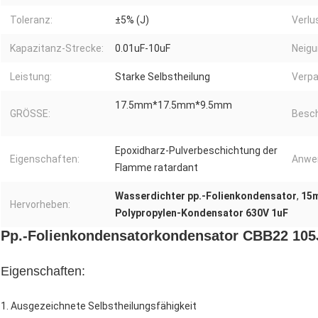
Toleranz:
±5% (J)
Verlu
Kapazitanz-Strecke:
0.01uF-10uF
Neigu
Leistung:
Starke Selbstheilung
Verpa
17.5mm*17.5mm*9.5mm
GRÖSSE:
Besch
Epoxidharz-Pulverbeschichtung der
Eigenschaften:
Anwe
Flamme ratardant
Wasserdichter pp.-Folienkondensator
,
15m
Hervorheben:
Polypropylen-Kondensator 630V 1uF
Pp.-Folienkondensatorkondensator CBB22 10
Eigenschaften:
1. Ausgezeichnete Selbstheilungsfähigkeit