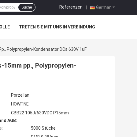
Referenzen
|
German
Suche
OLLE
TRETEN SIE MIT UNS IN VERBINDUNG
p., Polypropylen-Kondensator DCs 630V 1uF
s-15mm pp., Polypropylen-
Porzellan
HOWFINE
CBB22 105J/630VDC P15mm
and AGB:
e:
5000 Stücke