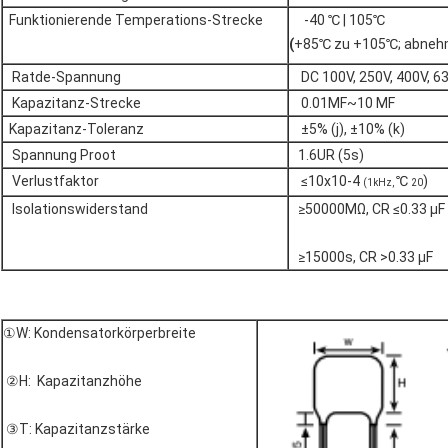
Funktionierende Temperations-Strecke
-40 ℃ | 105℃
(
+85℃
zu +105℃; abnehm
Ratde-Spannung
DC 100V, 250V, 400V, 6
Kapazitanz-Strecke
0.01ΜF~10 ΜF
Kapazitanz-Toleranz
±5% (j), ±10% (k)
Spannung Proot
1.6UR (5s)
Verlustfaktor
≤10x10-4
℃
)
(1kHz,
20
Isolationswiderstand
≥50000MΩ, CR ≤0.33 µF
≥15000s, CR >0.33
①W: Kondensatorkörperbreite
②H: Kapazitanzhöhe
③T: Kapazitanzstärke