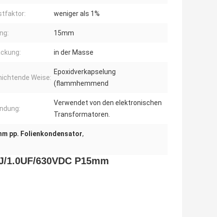
stfaktor:
weniger als 1%
ng:
15mm
ckung:
in der Masse
Epoxidverkapselung
ichtende Weise:
(flammhemmend
Verwendet von den elektronischen
ndung:
Transformatoren.
m pp. Folienkondensator
,
5J/1.0UF/630VDC P15mm