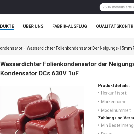
ODUKTE
ÜBER UNS
FABRIK-AUSFLUG
QUALITÄTSKONTR
N
FÄLLE
nkondensator
Wasserdichter Folienkondensator Der Neigungs-15mm P
Wasserdichter Folienkondensator der Neigung
Kondensator DCs 630V 1uF
Produktdetails:
Herkunftsort:
Markenname:
Modellnummer:
Zahlung und Vers
Min Bestellmeng