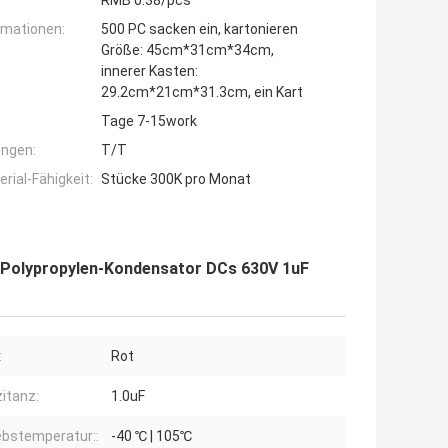
RMB 0.38/pcs
rmationen:
500 PC sacken ein, kartonieren
Größe: 45cm*31cm*34cm,
innerer Kasten:
29.2cm*21cm*31.3cm, ein Kart
Tage 7-15work
ngen:
T/T
ial-Fähigkeit:
Stücke 300K pro Monat
 Polypropylen-Kondensator DCs 630V 1uF
:
Rot
itanz:
1.0uF
ebstemperatur::
-40 ℃ | 105℃