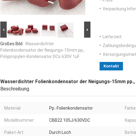
Preis:
Verpackung Info
Lieferzeit:
Großes Bild :
Wasserdichter
Zahlungsbedingu
Folienkondensator der Neigungs-15mm pp.,
Versorgungsmater
Polypropylen-Kondensator DCs 630V 1uF
Kontakt
Wasserdichter Folienkondensator der Neigungs-15mm pp.,
Beschreibung
Material:
Pp.-Folienkondensator
Farbe
Modellnummer:
CBB22 105J/630VDC
Kapaz
Paket-Art:
Durch Loch
Betri