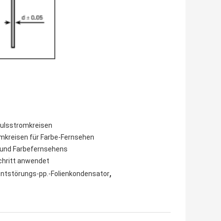
pulsstromkreisen
mkreisen für Farbe-Fernsehen
 und Farbefernsehens
chritt anwendet
,
ntstörungs-pp.-Folienkondensator