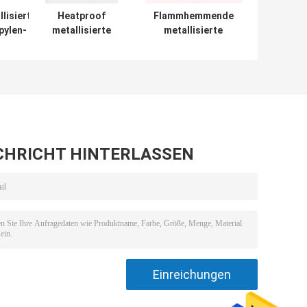
lisierter
Heatproof
Flammhemmende
pylen-
metallisierte
metallisierte
enkondensator
Hochspannung des
Polypropylen-
55J400V
Polypropylen-2uF
Folienkondensator-
der
Neigung 15mm
Folienkondensator-
nicht rostend
450V
CHRICHT HINTERLASSEN