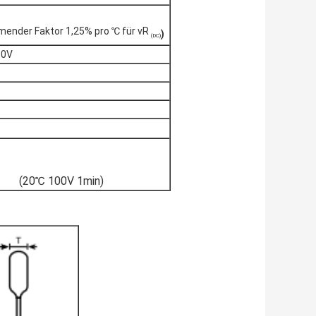
ender Faktor 1,25% pro ℃ für vR
)
(DC)
30V
(20℃ 100V 1min)
 µF