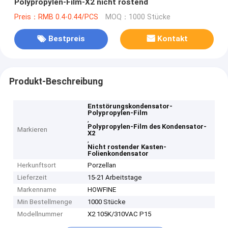
Polypropylen-Film-X2 nicht rostend
Preis：RMB 0.4-0.44/PCS
MOQ：1000 Stücke
Bestpreis
Kontakt
Produkt-Beschreibung
Entstörungskondensator-
Polypropylen-Film
,
Polypropylen-Film des Kondensator-
Markieren
X2
,
Nicht rostender Kasten-
Folienkondensator
Herkunftsort
Porzellan
Lieferzeit
15-21 Arbeitstage
Markenname
HOWFINE
Min Bestellmenge
1000 Stücke
Modellnummer
X2 105K/310VAC P15