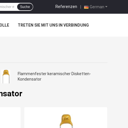
Referenzen
|
German
Suche
OLLE
TRETEN SIE MIT UNS IN VERBINDUNG
Flammenfester keramischer Disketten-
Kondensator
nsator