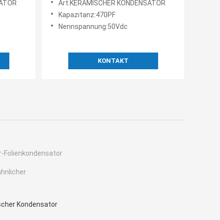
SATOR
Art:KERAMISCHER KONDENSATOR
Art Kondensator
Kapazitanz:470PF
Nennspannung:50Vdc
KONTAKT
er-Folienkondensator
hnlicher
scher Kondensator