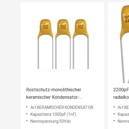
Rostschutz-monolithischer
2200pF 
keramischer Kondensator-
radialk
Antiisolierung 1nF 50V
kerami
Art:KERAMISCHER KONDENSATOR
Art:
Kapazitanz:1000pF (1nf)
Kapaz
Nennspannung:50Vdc
Nenn