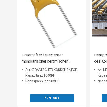
Dauerhafter feuerfester
Heatpr
monolithischer keramischer
des Ko
Kondensator korrosionsbeständig
Hochsp
Art:KERAMISCHER KONDENSATOR
Art:
Disket
Kapazitanz:1000PF
Kapaz
Nennspannung:50VDC
Nenn
KONTAKT