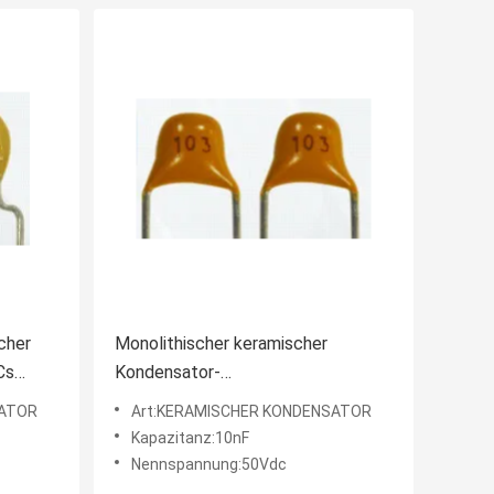
cher
Monolithischer keramischer
Cs
Kondensator-
Rostschutzfeuchtigkeitsfestes der
SATOR
Art:KERAMISCHER KONDENSATOR
Sicherheits-10nF
Kapazitanz:10nF
Nennspannung:50Vdc