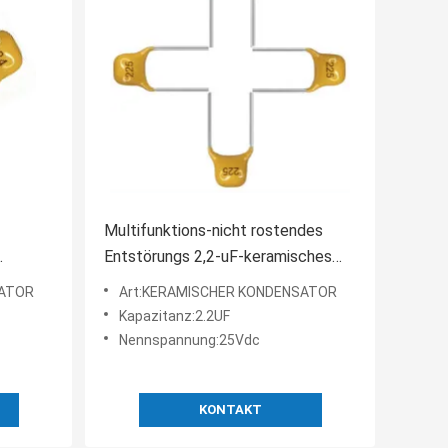
Multifunktions-nicht rostendes
Entstörungs 2,2-uF-keramisches
estes
Kondensator-MLCC
SATOR
Art:KERAMISCHER KONDENSATOR
Kapazitanz:2.2UF
Nennspannung:25Vdc
KONTAKT