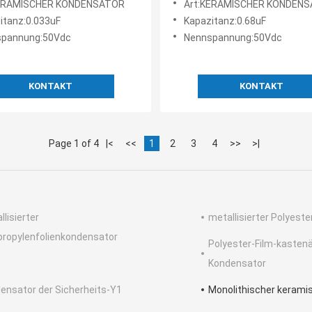
KERAMISCHER KONDENSATOR
Art:KERAMISCHER KONDEN
ichtiger keramischer
Kondensator-MLCC
itanz:0.033uF
Kapazitanz:0.68uF
sator
spannung:50Vdc
Nennspannung:50Vdc
KONTAKT
KONTAKT
Page 1 of 4
|<
<<
1
2
3
4
>>
>|
llisierter
metallisierter Polyest
propylenfolienkondensator
Polyester-Film-kastenä
Kondensator
ensator der Sicherheits-Y1
Monolithischer kerami