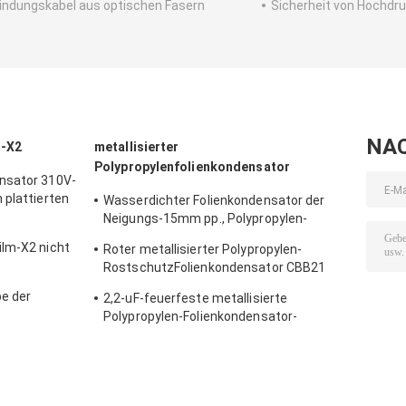
indungskabel aus optischen Fasern
Sicherheit von Hochdr
NA
s-X2
metallisierter
Polypropylenfolienkondensator
nsator 310V-
 plattierten
Wasserdichter Folienkondensator der
Neigungs-15mm pp., Polypropylen-
Kondensator DCs 630V 1uF
ilm-X2 nicht
Roter metallisierter Polypropylen-
RostschutzFolienkondensator CBB21
155J400V
e der
2,2-uF-feuerfeste metallisierte
rheits-X2
Polypropylen-Folienkondensator-
Hochspannungsneigung 15mm