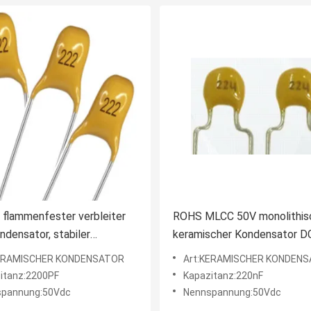
flammenfester verbleiter
ROHS MLCC 50V monolithis
ondensator, stabiler
keramischer Kondensator D
scher Kondensator Mlcc
korrosionsbeständig
KERAMISCHER KONDENSATOR
Art:KERAMISCHER KONDEN
itanz:2200PF
Kapazitanz:220nF
spannung:50Vdc
Nennspannung:50Vdc