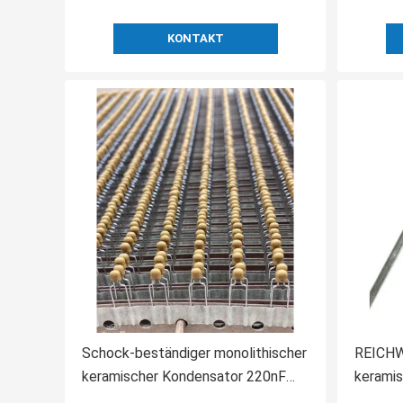
KONTAKT
Schock-beständiger monolithischer
REICHW
keramischer Kondensator 220nF
keramis
Entstörungs
Kondens