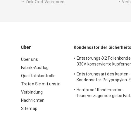
Zink-Oxid-Varistoren
Verb
über
Kondensator der Sicherheit
Entstörungs-X2 Folienkonde
Über uns
330V konservierte kupfernen
Fabrik-Ausflug
Stahldraht
Entstörungsart des kasten-
Qualitätskontrolle
Kondensator-Polypropylen-F
Treten Sie mit uns in
rostend
Heatproof Kondensator-
Verbindung
feuerverzögernde gelbe Farb
Nachrichten
Neigungs-22.5mm der Siche
Sitemap