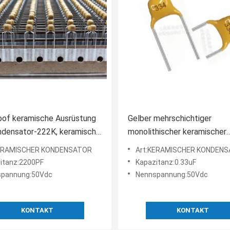
oof keramische Ausrüstung
Gelber mehrschichtiger
ndensator-222K, keramische
monolithischer keramischer
annungskondensatoren der
Kondensator feuchtigkeitsf
KERAMISCHER KONDENSATOR
Art:KERAMISCHER KONDEN
ten-50V
stabiles 0.33uF
itanz:2200PF
Kapazitanz:0.33uF
spannung:50Vdc
Nennspannung:50Vdc
KONTAKT
KONTAKT