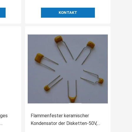
KONTAKT
iges
Flammenfester keramischer
Kondensator der Disketten-50V,
des
Spannungs-Beweis-Radialführungs-