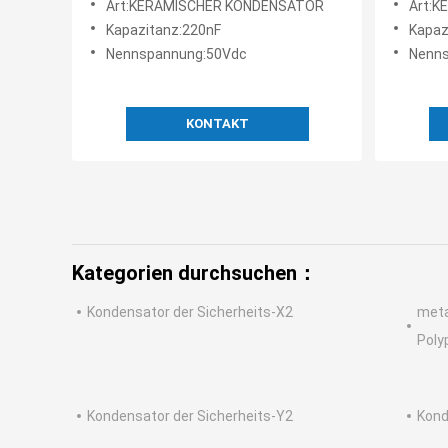
Art:KERAMISCHER KONDENSATOR
Art:
mehrsch
Kapazitanz:220nF
Kapaz
Konden
Nennspannung:50Vdc
Nenn
KONTAKT
Kategorien durchsuchen：
Kondensator der Sicherheits-X2
meta
Poly
Kondensator der Sicherheits-Y2
Kond