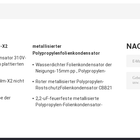
Stromadapter-
Stromadapter-400W
zum DC-
feuerfestes
Stromadapter-
Rostschutzmittel
Vielzweckstall 
NA
s-X2
metallisierter
Polypropylenfolienkondensator
nsator 310V-
 plattierten
Wasserdichter Folienkondensator der
Neigungs-15mm pp., Polypropylen-
Kondensator DCs 630V 1uF
ilm-X2 nicht
Roter metallisierter Polypropylen-
RostschutzFolienkondensator CBB21
155J400V
e der
2,2-uF-feuerfeste metallisierte
rheits-X2
Polypropylen-Folienkondensator-
Hochspannungsneigung 15mm