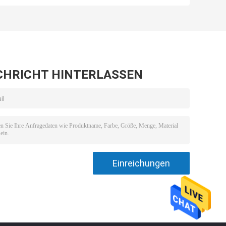
praktisches ROHS
Energie 0.5-5A
Wechselstrom-
des Rostschutz-
an
DCs 60W
DC-12V
CHRICHT HINTERLASSEN