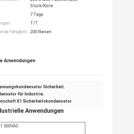
Stück/Kiste
7 Tage
ngen:
T/T
ial-Fähigkeit:
200 Riesen.
lle Anwendungen
annungskondensator Sicherheit
,
ensator für Industrie
,
enschaft X1 Sicherheitskondensator
dustrielle Anwendungen
X1 300VAC