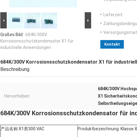
Lieferzeit:
Zahlungsbedingu
Versorgungsmater
Großes Bild :
684K/300V
Korrosionsschutzkondensator X1 für
Kontakt
industrielle Anwendungen
684K/300V Korrosionsschutzkondensator X1 für industrie
Beschreibung
684K/300V Hochsp
Hervorheben:
X1 Sicherheitskond
Selbstheilungseig
684K/300V Korrosionsschutzkondensator für in
产
品名
称
:
X1
类
300 VAC
Produktbezeichnung: Klasse 