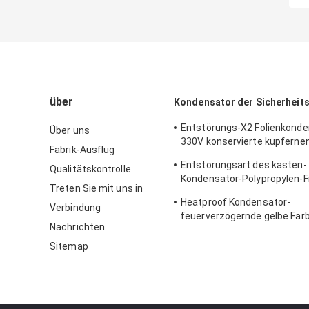
über
Kondensator der Sicherheit
Entstörungs-X2 Folienkonde
Über uns
330V konservierte kupfernen
Fabrik-Ausflug
Stahldraht
Entstörungsart des kasten-
Qualitätskontrolle
Kondensator-Polypropylen-F
Treten Sie mit uns in
rostend
Heatproof Kondensator-
Verbindung
feuerverzögernde gelbe Farb
Nachrichten
Neigungs-22.5mm der Siche
Sitemap