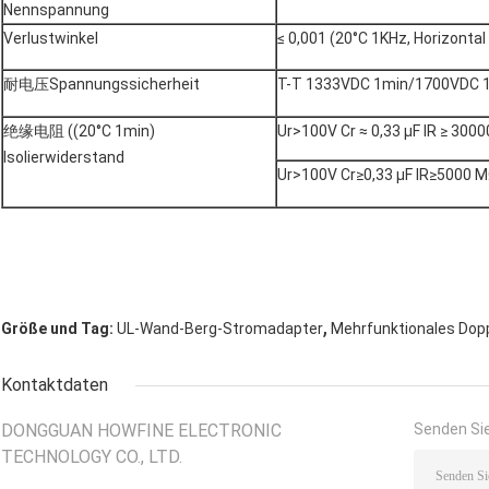
Nennspannung
Verlustwinkel
≤ 0,001 (20°C 1KHz, Horizontal
耐电压Spannungssicherheit
T-T 1333VDC 1min/1700VDC 1
绝缘电阻 ((20°C 1min)
Ur>100V Cr ≈ 0,33 μF IR ≥ 300
Isolierwiderstand
Ur>100V Cr≥0,33 μF IR≥5000 M
,
Größe und Tag:
UL-Wand-Berg-Stromadapter
Mehrfunktionales Dop
Kontaktdaten
DONGGUAN HOWFINE ELECTRONIC
Senden Sie
TECHNOLOGY CO., LTD.