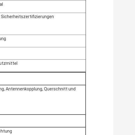
al
 Sicherheitszertifizierungen
ung
utzmittel
ng, Antennenkopplung, Querschnitt und
chtung