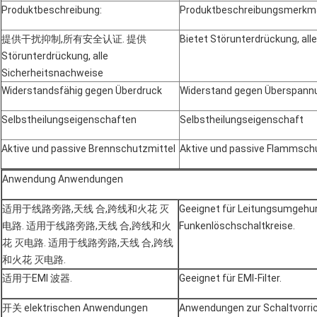
Produktbeschreibung:
Produktbeschreibungsmerkm
提供干扰抑制,所有安全认证. 提供
Bietet Störunterdrückung, alle
Störunterdrückung, alle
Sicherheitsnachweise
Widerstandsfähig gegen Überdruck
Widerstand gegen Überspann
Selbstheilungseigenschaften
Selbstheilungseigenschaft
Aktive und passive Brennschutzmittel
Aktive und passive Flammsch
Anwendung Anwendungen
适用于线路旁路,天线 合,跨线和火花 灭
Geeignet für Leitungsumgehu
电路. 适用于线路旁路,天线 合,跨线和火
Funkenlöschschaltkreise.
花 灭电路. 适用于线路旁路,天线 合,跨线
和火花 灭电路.
适用于EMI 波器.
Geeignet für EMI-Filter.
开关 elektrischen Anwendungen
Anwendungen zur Schaltvorri