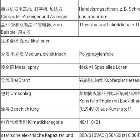
商业机器电器,如: 打字机, 加法器,
Handelsmaschinen, z. B. Schr
Computer-Anzeiger und Anzeiger.
und -monitore.
晶?? 管和双向晶?? 管电器, zum
Thyristor und bidirektionale T
Beispiel:调光器.
技术要求 Spezifikationen
介质,电介质 Medium, dielektrisch
Polypropylenfolie
喷金层 Metallspray
特殊 料 Spezielles Löten
导线 Blei Draht
¥锡铜包钢线 Kupferplattiertes 
包封 Umschlag
阻燃防火塑?? 并以环氧树脂灌封封装F
Kunststoffhülle mit Epoxidha
涂层 Beschichtung
(UL94V-0) aus Kunststoff
电容气候类别 Klimatikkategorie
40/110/21
statische elektrische Kapazität und
300/310VAC ((50/60Hz) 0,0047