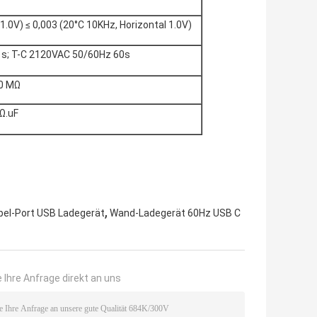
 1.0V) ≤ 0,003 (20°C 10KHz, Horizontal 1.0V)
s; T-C 2120VAC 50/60Hz 60s
00 MΩ
Ω.uF
,
pel-Port USB Ladegerät
Wand-Ladegerät 60Hz USB C
 Ihre Anfrage direkt an uns