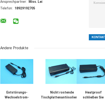
Ansprechpartner:
Miss. Lei
Telefon:
18929192705
Andere Produkte
Entstörungs-
Nicht rostende
Heatproof
Wechselstrom-
Tischplattenantiisolierung
schließen Sie
Wand-Berg-
des wand-Berg-
Wechselstrom