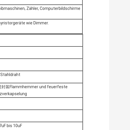
eibmaschinen, Zähler, Computerbildschirme
hyristorgeräte wie Dimmer.
Stahldraht
lammhemmer und feuerfeste
rzverkapselung
uF bis 10uF