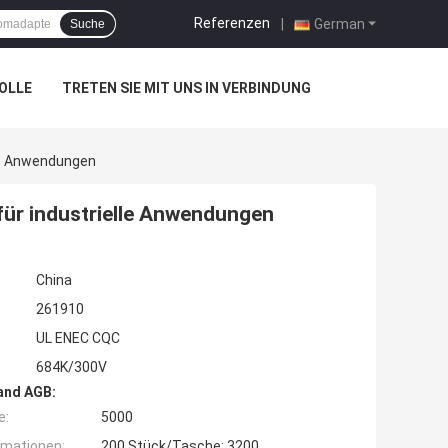
Referenzen
|
German
Suche
OLLE
TRETEN SIE MIT UNS IN VERBINDUNG
le Anwendungen
ür industrielle Anwendungen
China
261910
UL ENEC CQC
684K/300V
and AGB:
e:
5000
rmationen:
200 Stück/Tasche; 3200