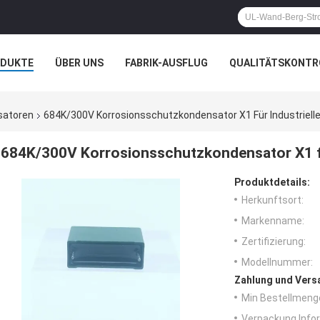
ODUKTE
ÜBER UNS
FABRIK-AUSFLUG
QUALITÄTSKONTR
N
FÄLLE
satoren
684K/300V Korrosionsschutzkondensator X1 Für Industriel
684K/300V Korrosionsschutzkondensator X1 f
Produktdetails:
Herkunftsort:
Markenname:
Zertifizierung:
Modellnummer:
Zahlung und Vers
Min Bestellmeng
Verpackung Info