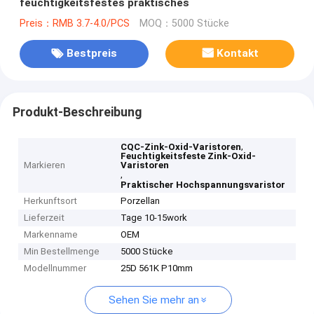
feuchtigkeitsfestes praktisches
Preis：RMB 3.7-4.0/PCS
MOQ：5000 Stücke
Bestpreis
Kontakt
Produkt-Beschreibung
,
CQC-Zink-Oxid-Varistoren
Feuchtigkeitsfeste Zink-Oxid-
Markieren
Varistoren
,
Praktischer Hochspannungsvaristor
Herkunftsort
Porzellan
Lieferzeit
Tage 10-15work
Markenname
OEM
Min Bestellmenge
5000 Stücke
Modellnummer
25D 561K P10mm
Sehen Sie mehr an