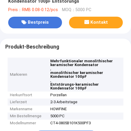
Kondensator 100pF Entstörungs
Preis：RMB 0.08-0.12/pcs
MOQ：5000 PC
Bestpreis
Kontakt
Produkt-Beschreibung
Mehrfunktionaler monolithischer
keramischer Kondensator
,
monolithischer keramischer
Markieren
Kondensator 100pF
,
Entstörungs-keramischer
Kondensator 100pF
Herkunftsort
Porzellan
Lieferzeit
2-3 Arbeitstage
Markenname
HOWFINE
Min Bestellmenge
5000 PC
Modellnummer
CT4-0805B101K500PF3